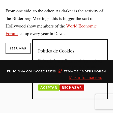
From one side, to the other. As darker is the activity of
the Bilderberg Meetings, this is bigger the sort of
Hollywood show members of the
World Economic
Forum
set up every year in Davos.
LEER MÁS
Política de Cookies
Esta página utiliza cookies y otras
tecnologías para que podamos
&
mejorar su experiencia en
FUNCIONA CON
WORDPRESS
TEMA DE
ANDERS NORÉN
nuestros sitios:
Más información.
ACEPTAR
RECHAZAR