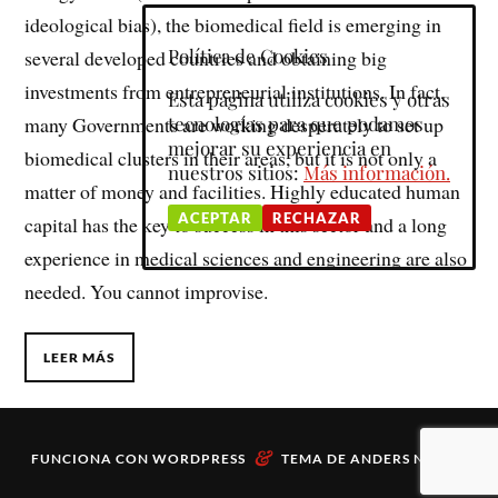
ideological bias), the biomedical field is emerging in
Política de Cookies
several developed countries and obtaining big
investments from entrepreneurial institutions. In fact,
Esta página utiliza cookies y otras
many Governments are working desperately to set up
tecnologías para que podamos
mejorar su experiencia en
biomedical clusters in their areas, but it is not only a
nuestros sitios:
Más información.
matter of money and facilities. Highly educated human
ACEPTAR
RECHAZAR
capital has the key to success in this sector and a long
experience in medical sciences and engineering are also
needed. You cannot improvise.
LEER MÁS
&
FUNCIONA CON
WORDPRESS
TEMA DE
ANDERS NORÉN