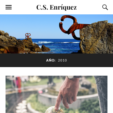
C.S. Enríquez
AÑO:
2010