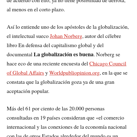
de acuerdo con ello, ya no tiene posibilidad de derro­ta,
al menos en el corto plazo.
Así lo entiende uno de los apóstoles de la globali­zación,
el intelectual sueco
Johan Norberg
, autor del célebre
libro En defensa del capitalismo global y del
La globalización es buena
documental
. Norberg se
hace eco de una reciente encuesta del
Chicago Council
of Global Affairs
y
Worldpu­bliopinion.org
, en la que se
constata que la globalización goza ya de una gran
aceptación popular.
Más del 61 por ciento de las 20.000 personas
consultadas en 19 países consi­deran que «el comercio
internacional y las conexiones de la economía nacional
con las de otros Estados alrededor del mundo es un