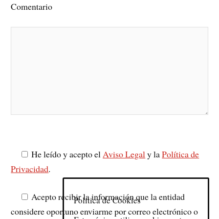
Comentario
He leído y acepto el
Aviso Legal
y la
Política de
Privacidad
.
Acepto recibir la información que la entidad
Política de Cookies
considere oportuno enviarme por correo electrónico o